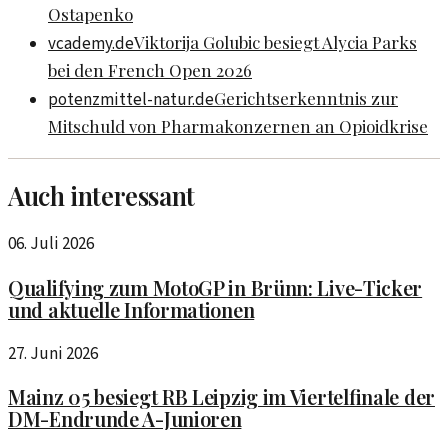
Ostapenko
Viktorija Golubic besiegt Alycia Parks
vcademy.de
bei den French Open 2026
Gerichtserkenntnis zur
potenzmittel-natur.de
Mitschuld von Pharmakonzernen an Opioidkrise
Auch interessant
06. Juli 2026
Qualifying zum MotoGP in Brünn: Live-Ticker
und aktuelle Informationen
27. Juni 2026
Mainz 05 besiegt RB Leipzig im Viertelfinale der
DM-Endrunde A-Junioren