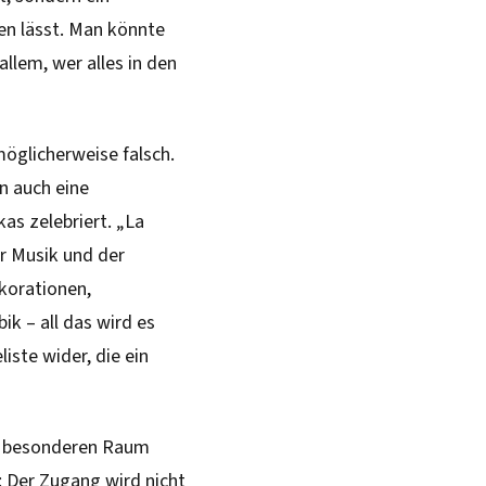
en lässt. Man könnte
llem, wer alles in den
möglicherweise falsch.
n auch eine
as zelebriert. „La
r Musik und der
korationen,
ik – all das wird es
iste wider, die ein
em besonderen Raum
 Der Zugang wird nicht