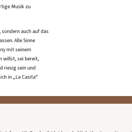
tige Musik zu
, sondern auch auf das
ssen. Alle Sinne
nny mit seinem
illst, sei bereit,
d riesig sein und
sich in „La Casita“