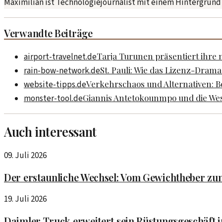
Maximilian ist Technologiejournalist mit einem Hintergrund i
Verwandte Beiträge
Tarja Turunen präsentiert ihre 
airport-travelnet.de
St. Pauli: Wie das Lizenz-Dram
rain-bow-network.de
Verkehrschaos und Alternativen: 
website-tipps.de
Giannis Antetokounmpo und die West
monster-tool.de
Auch interessant
09. Juli 2026
Der erstaunliche Wechsel: Vom Gewichtheber z
19. Juli 2026
Daimler Truck erweitert sein Rüstungsgeschäft 