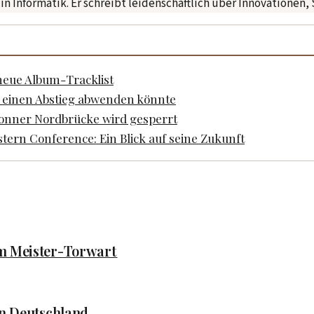
n Informatik. Er schreibt leidenschaftlich über Innovationen, 
neue Album-Tracklist
a einen Abstieg abwenden könnte
Bonner Nordbrücke wird gesperrt
ern Conference: Ein Blick auf seine Zukunft
um Meister-Torwart
in Deutschland