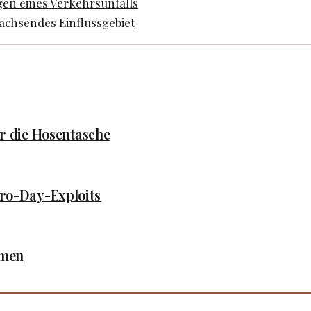
gen eines Verkehrsunfalls
achsendes Einflussgebiet
ür die Hosentasche
ero-Day-Exploits
hmen