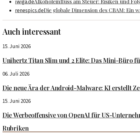
Alkoholeinfluss am Steuer: Risiken und Fol
iwiga.de
Die globale Dimension des CBAM: Ein w
renespics.de
Auch interessant
15. Juni 2026
Unihertz Titan Slim und 2 Elite: Das Mini-Büro f
06. Juli 2026
Die neue Ära der Android-Malware: KI erstellt Z
15. Juni 2026
Die Werbeoffensive von OpenAI für US-Unterne
Rubriken