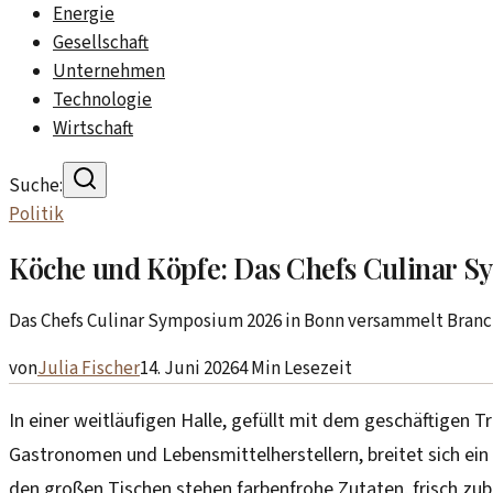
Energie
Gesellschaft
Unternehmen
Technologie
Wirtschaft
Suche:
Politik
Köche und Köpfe: Das Chefs Culinar 
Das Chefs Culinar Symposium 2026 in Bonn versammelt Branch
von
Julia Fischer
14. Juni 2026
4
Min Lesezeit
In einer weitläufigen Halle, gefüllt mit dem geschäftigen T
Gastronomen und Lebensmittelherstellern, breitet sich ein k
den großen Tischen stehen farbenfrohe Zutaten, frisch zub