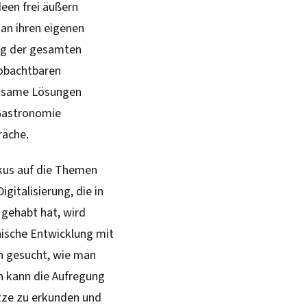
deen frei äußern
an ihren eigenen
ung der gesamten
eobachtbaren
einsame Lösungen
 Gastronomie
räche.
kus auf die Themen
gitalisierung, die in
 gehabt hat, wird
nische Entwicklung mit
en gesucht, wie man
 kann die Aufregung
tze zu erkunden und